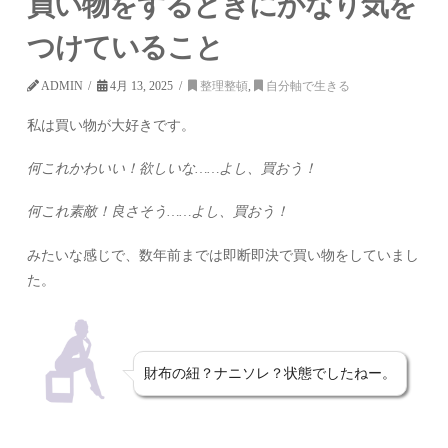
買い物をするときにかなり気を
つけていること
ADMIN
4月 13, 2025
整理整頓
,
自分軸で生きる
私は買い物が大好きです。
何これかわいい！欲しいな……よし、買おう！
何これ素敵！良さそう……よし、買おう！
みたいな感じで、数年前までは即断即決で買い物をしていまし
た。
財布の紐？ナニソレ？状態でしたねー。