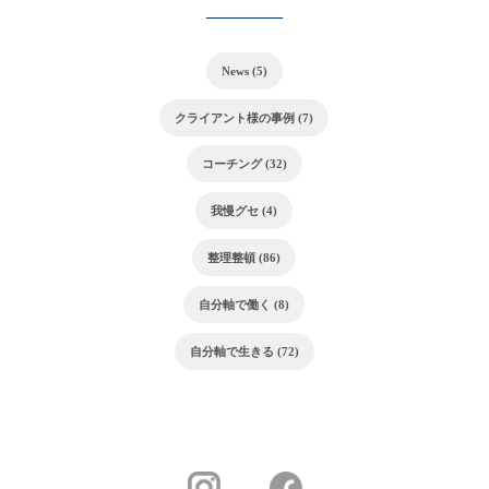
––––––––––
News (5)
クライアント様の事例 (7)
コーチング (32)
我慢グセ (4)
整理整頓 (86)
自分軸で働く (8)
自分軸で生きる (72)