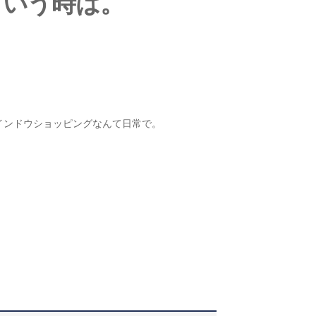
という時は。
インドウショッピングなんて日常で。