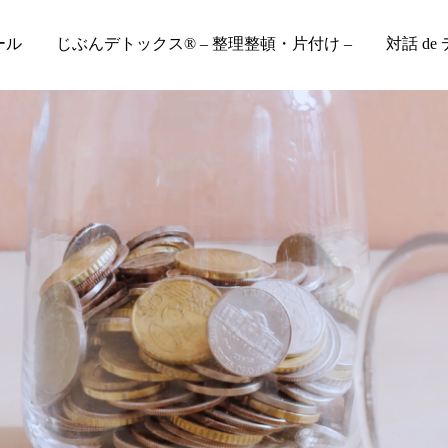
ール
じぶんデトックス® – 整理整頓・片付け –
対話 de