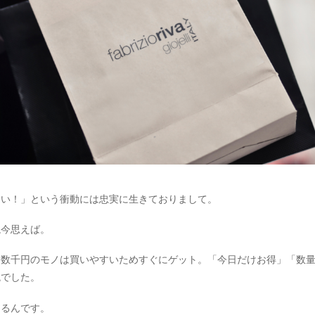
しい！」という衝動には忠実に生きておりまして。
ね今思えば。
〜数千円のモノは買いやすいためすぐにゲット。「今日だけお得」「数
鏡でした。
なるんです。