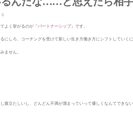
いるんだな……と思えたら相
きる
してよく挙がるのが
「パートナーシップ」
です。
するにしろ、コーチングを受けて新しい生き方働き方にシフトしていく
進みません。
」
るし腹立たしいし、どんどん不満が溜まっていって優しくなんてできな