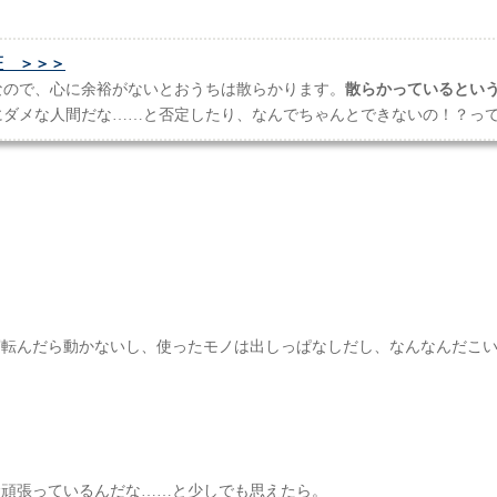
証 ＞＞＞
なので、心に余裕がないとおうちは散らかります。
散らかっているとい
にダメな人間だな……と否定したり、なんでちゃんとできないの！？っ
寝転んだら動かないし、使ったモノは出しっぱなしだし、なんなんだこ
命頑張っているんだな……と少しでも思えたら。