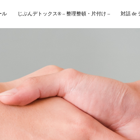
ール
じぶんデトックス® – 整理整頓・片付け –
対話 de