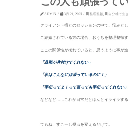
この人も頑張って
ADMIN
3月 21, 2025
整理整頓
,
自分軸で生
クライアント様とのセッションの中で、悩みと
ご結婚されている方の場合、おうちを整理整頓
ここの関係性が拗れていると、思うように事が
「旦那が片付けてくれない」
「私はこんなに頑張っているのに！」
「手伝ってよ！って言っても手伝ってくれない
などなど……これが日常だとほんとイライラす
でもね、すこーし視点を変えるだけで。